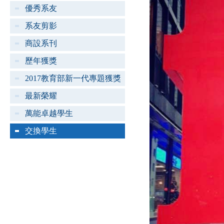
優秀系友
系友剪影
商設系刊
歷年獲獎
2017教育部新一代專題獲獎
最新榮耀
萬能卓越學生
交換學生