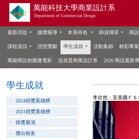
萬能科技大學
商業設計系
Department of Commercial Design
最新消息
媒體報導
本系特色
師資陣容
商設
...
...
...
...
課程資訊
證照獎勵
學生成就
活動集錦
精彩畢
...
...
萬能商設校園微電影
這就是商業設計系
2026 商設最
學生成就
李欣然：至美國ＦＳ
2024得獎英雄榜
2021得獎英雄榜
得獎展演
傑出校友