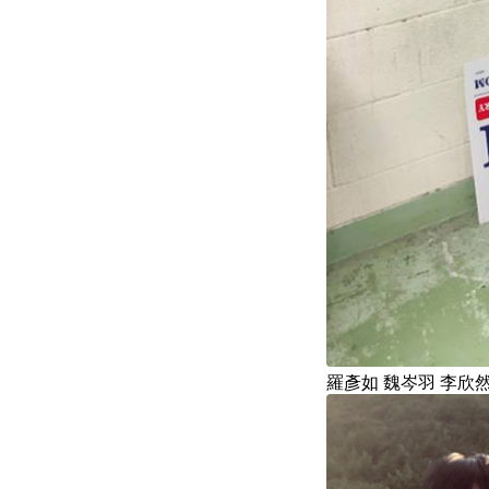
羅彥如 魏岑羽 李