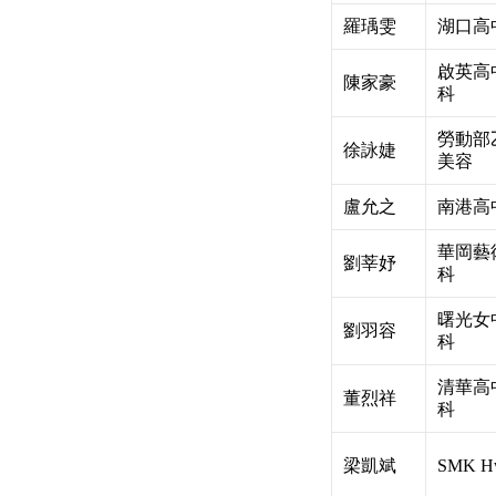
羅瑀雯
湖口高
啟英高
陳家豪
科
勞動部
徐詠婕
美容
盧允之
南港高
華岡藝
劉莘妤
科
曙光女
劉羽容
科
清華高
董烈祥
科
梁凱斌
SMK H