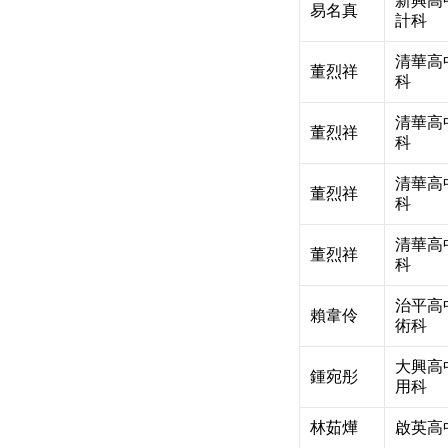
新興高
易名真
計科
清華高
董烈祥
科
清華高
董烈祥
科
清華高
董烈祥
科
清華高
董烈祥
科
治平高
賴韋伶
術科
大興高
鍾宛彤
用科
林茹燁
啟英高