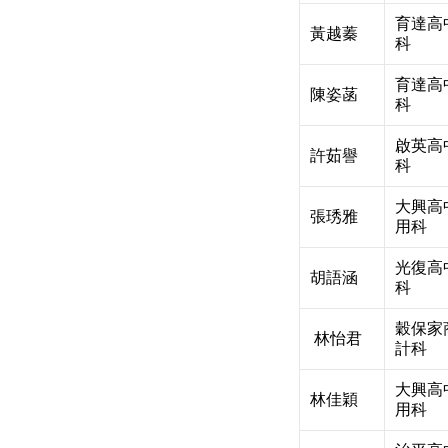
育達高
黃越蓁
科
育達高
陳姿菡
科
啟英高
許茹譽
科
大興高
張琇雅
用科
光復高
胡語涵
科
穀保家
林怡君
計科
大興高
林佳穎
用科