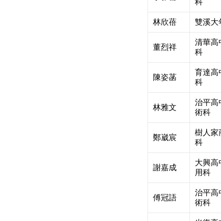
科
林欣蓓
雙溪大
清華高
董烈祥
科
育達高
陳姿菡
科
治平高
林雅文
術科
樹人家
鄭崴宸
科
大興高
謝嘉成
用科
治平高
傅冠語
術科