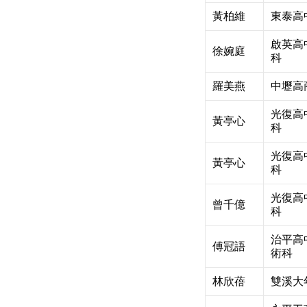
黃柏維
東泰高
啟英高
徐婉庭
科
羅美燕
中壢高
光復高
黃亭心
科
光復高
黃亭心
科
光復高
曾千億
科
治平高
傅冠語
術科
林欣蓓
雙溪大