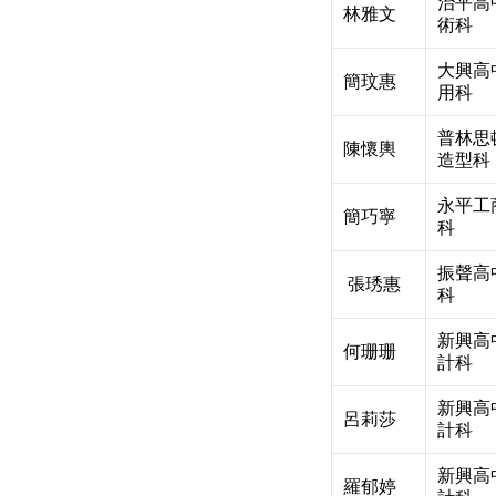
治平高
林雅文
術科
大興高
簡玟惠
用科
普林思
陳懷輿
造型科
永平工
簡巧寧
科
振聲高
張琇惠
科
新興高
何珊珊
計科
新興高
呂莉莎
計科
新興高
羅郁婷