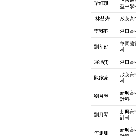
怡保霹
梁鈺琪
型中學
林茹燁
啟英高
李秭畇
湖口高
華岡藝
劉莘妤
科
羅瑀雯
湖口高
啟英高
陳家豪
科
新興高
劉月琴
計科
新興高
劉月琴
計科
新興高
何珊珊