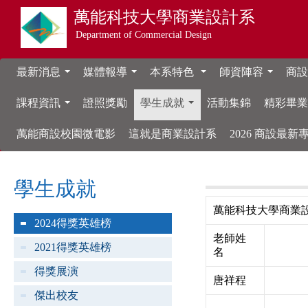
萬能科技大學
商業設計系
Department of Commercial Design
最新消息
媒體報導
本系特色
師資陣容
商設
...
...
...
...
課程資訊
證照獎勵
學生成就
活動集錦
精彩畢
...
...
萬能商設校園微電影
這就是商業設計系
2026 商設最
學生成就
萬能科技大學商業
2024得獎英雄榜
老師姓
2021得獎英雄榜
名
得獎展演
唐祥程
傑出校友