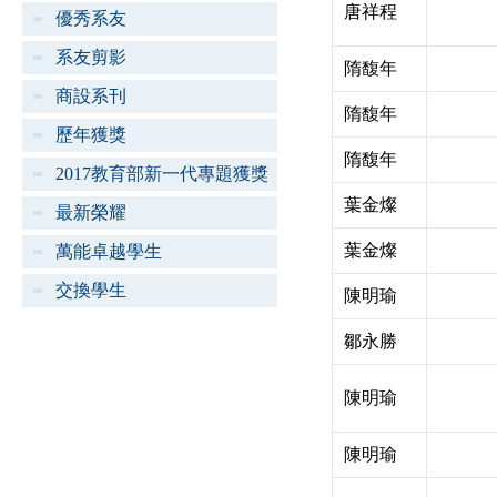
唐祥程
優秀系友
系友剪影
隋馥年
商設系刊
隋馥年
歷年獲獎
隋馥年
2017教育部新一代專題獲獎
葉金燦
最新榮耀
葉金燦
萬能卓越學生
交換學生
陳明瑜
鄒永勝
陳明瑜
陳明瑜