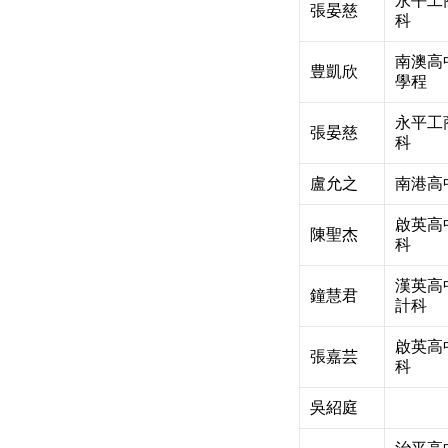
永平工
張晏慈
科
南澳高
豊凱欣
學程
永平工
張晏慈
科
盧允之
南港高
啟英高
陳聖杰
科
漢英高
鐘慧君
計科
啟英高
張嘉芸
科
吳紹庭