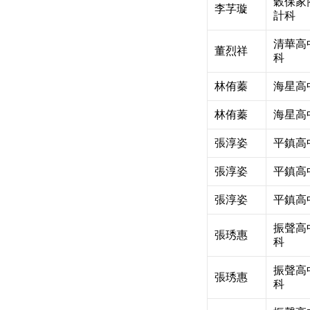
穀保家
李芓璇
計科
清華高
董烈祥
科
林侑蓁
海星高
林侑蓁
海星高
張淳姿
平鎮高
張淳姿
平鎮高
張淳姿
平鎮高
振聲高
張琇惠
科
振聲高
張琇惠
科