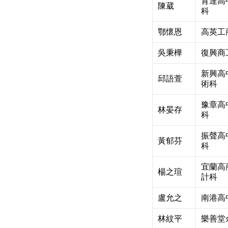
育達高
陳葳
科
鄂懷恩
高英工
吳秉樺
復興商
新興高
邱語萱
術科
豫章高
林晏存
科
振聲高
黃郁芬
科
宜蘭高
楊之瑄
計科
盧允之
南港高
林紋平
樂善堂