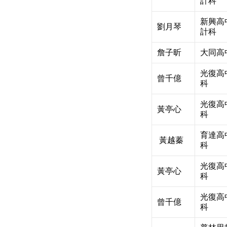
計科
新興高
劉月琴
計科
詹子昕
大同高
光復高
曾千億
科
光復高
黃亭心
科
育達高
黃越蓁
科
光復高
黃亭心
科
光復高
曾千億
科