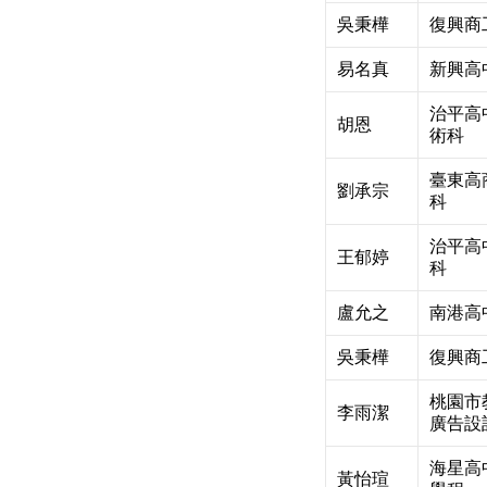
吳秉樺
復興商
易名真
新興高
治平高
胡恩
術科
臺東高
劉承宗
科
治平高
王郁婷
科
盧允之
南港高
吳秉樺
復興商
桃園市
李雨潔
廣告設
海星高
黃怡瑄