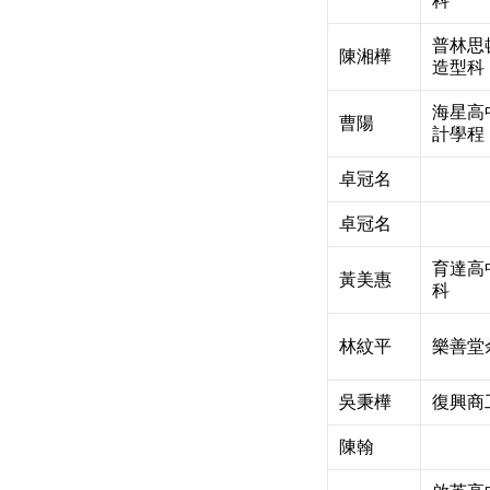
科
普林思
陳湘樺
造型科
海星高
曹陽
計學程
卓冠名
卓冠名
育達高
黃美惠
科
林紋平
樂善堂
吳秉樺
復興商
陳翰