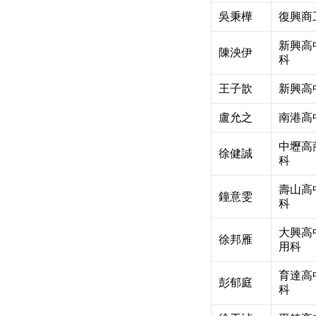
吳秉樺
復興商
新興高
陳泱伊
科
王子歆
新興高
盧允之
南港高
中壢高
徐健誠
科
壽山高
鐘意雯
科
大興高
徐邦雁
用科
育達高
彭郁庭
科