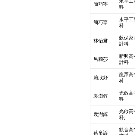
永平工
簡巧寧
科
永平工
簡巧寧
科
穀保家
林怡君
計科
新興高
呂莉莎
計科
龍潭高
賴欣妤
科
光啟高
袁澍錞
科
光啟高
袁澍錞
科]
觀音高
蔡帛諺