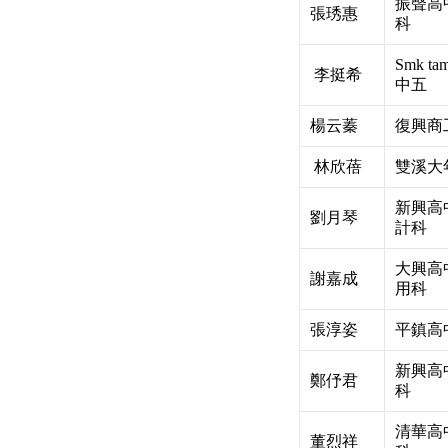
振聲高
張琇惠
科
Smk ta
李挺希
中五
楊云蓁
復興商
林欣蓓
雙溪大
新興高
劉月琴
計科
大興高
謝嘉成
用科
張淳姿
平鎮高
新興高
鄭伃君
科
清華高
董烈祥