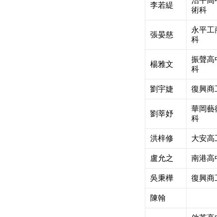
治平高
李若緹
術科
永平工
張晏慈
科
振聲高
楊雅文
科
劉宇婕
復興商
華岡藝
劉莘妤
科
洪梓修
大安高
盧允之
南港高
吳秉樺
復興商
陳翰