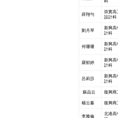
科
崇實高
薛翔勻
設計科
新興高
劉月琴
計科
新興高
何珊珊
計科
新興高
羅郁婷
計科
新興高
呂莉莎
計科
蘇品云
復興商
楊云蓁
復興商
北港高
李雅倫