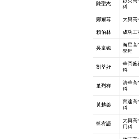
啟英高
陳聖杰
科
鄭耀尊
大興高
賴伯林
成功工
海星高
吳韋磁
學程
華岡藝
劉莘妤
科
清華高
董烈祥
科
育達高
黃越蓁
科
大興高
藍宥語
用科