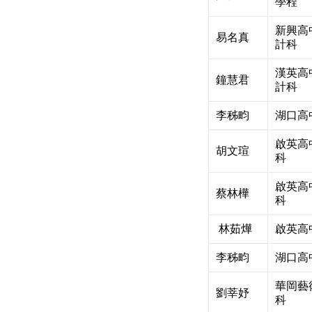
學程
新興高
易名真
計科
漢英高
鐘慧君
計科
李秭畇
湖口高
啟英高
胡文瑄
科
啟英高
蔡林樺
科
林茹燁
啟英高
李秭畇
湖口高
華岡藝
劉莘妤
科