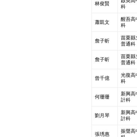
啟英高
林俊賢
科
醒吾高
蕭凱文
科
苗栗縣
詹子昕
普通科
苗栗縣
詹子昕
普通科
光復高
曾千億
科
新興高
何珊珊
計科
新興高
劉月琴
計科
振聲高
張琇惠