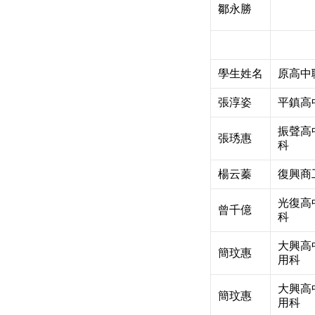
鄒永勝
學生姓名
原高中
張淳姿
平鎮高
振聲高
張琇惠
科
楊云蓁
復興商
光復高
曾千億
科
大興高
簡玟惠
用科
大興高
簡玟惠
用科