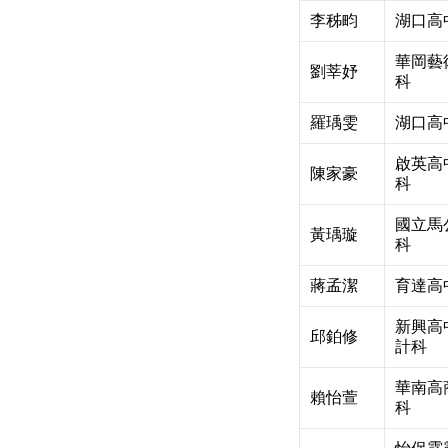
李秭畇
湖口高
華岡藝
劉莘妤
科
羅瑀雯
湖口高
啟英高
陳家豪
科
國立馬
黃瑀璇
科
蔣孟潔
育達高
新興高
邱鉑修
計科
華南高
賴怡萱
科