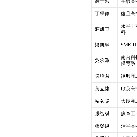
徐于湞
平鎮高
于學佩
復旦高
永平工
莊凱亘
科
梁凱斌
SMK H
南台科
吳承澤
保育系
陳珆君
復興商
黃立捷
啟英高
粘弘暘
大慶商
張智棋
豫章工
張榮峻
治平高