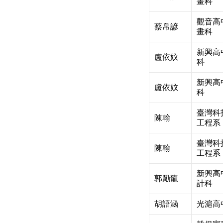
畫科
觀音高
蔡帛諺
畫科
新興高
盧依妏
科
新興高
盧依妏
科
臺灣科
陳翰
工程系
臺灣科
陳翰
工程系
新興高
郭勵龍
計科
胡語涵
光滬高