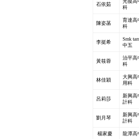
光復高
石依茹
科
育達高
陳姿菡
科
Smk ta
李挺希
中五
治平高
黃筱蓉
科
大興高
林佳穎
用科
新興高
呂莉莎
計科
新興高
劉月琴
計科
楊家慶
龍潭高