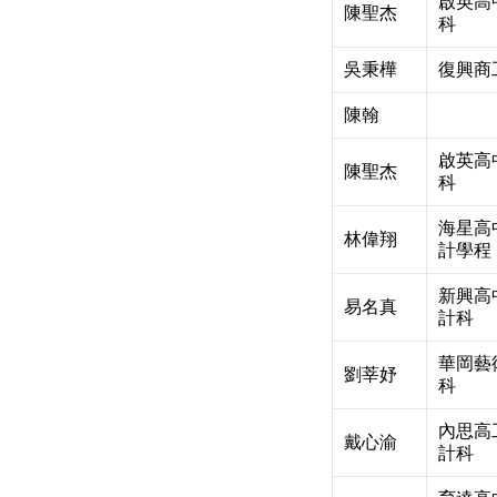
啟英高
陳聖杰
科
吳秉樺
復興商
陳翰
啟英高
陳聖杰
科
海星高
林偉翔
計學程
新興高
易名真
計科
華岡藝
劉莘妤
科
內思高
戴心渝
計科