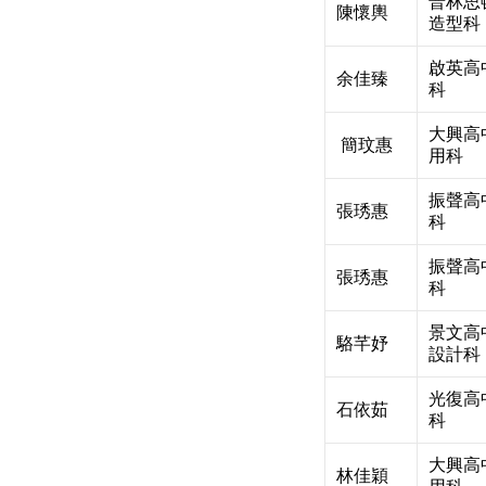
普林思
陳懷輿
造型科
啟英高
余佳臻
科
大興高
簡玟惠
用科
振聲高
張琇惠
科
振聲高
張琇惠
科
景文高
駱芊妤
設計科
光復高
石依茹
科
大興高
林佳穎