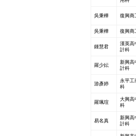
用科
吳秉樺
復興商
吳秉樺
復興商
漢英高
鍾慧君
計科
新興高
羅少妘
計科
永平工
游彥婷
科
大興高
羅珮瑄
科
新興高
易名真
計科