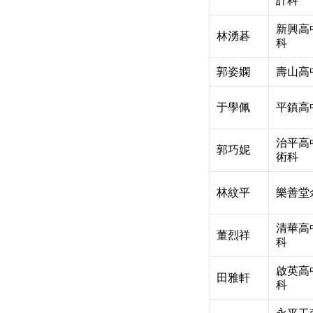
計科
新興高
林湧碁
科
郭姿嫻
壽山高
于學佩
平鎮高
治平高
郭巧妮
術科
林紋平
樂善堂
清華高
董烈祥
科
啟英高
田雅軒
科