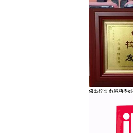
傑出校友 蘇淑莉學姊