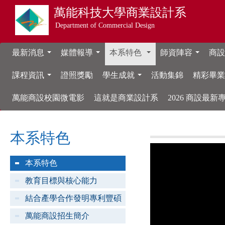
萬能科技大學
商業設計系
Department of Commercial Design
最新消息
媒體報導
本系特色
師資陣容
商設
...
...
...
...
課程資訊
證照獎勵
學生成就
活動集錦
精彩畢
...
...
萬能商設校園微電影
這就是商業設計系
2026 商設最
本系特色
本系特色
教育目標與核心能力
結合產學合作發明專利豐碩
萬能商設招生簡介