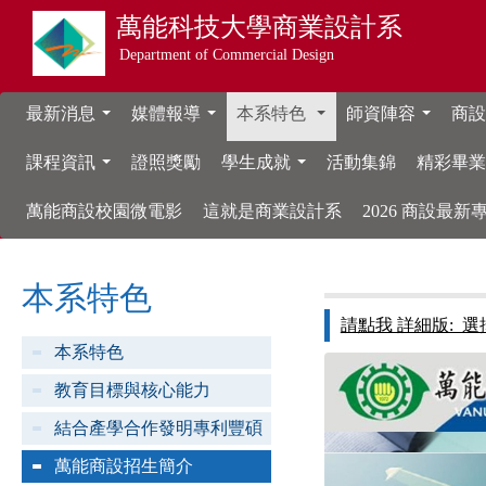
萬能科技大學
商業設計系
Department of Commercial Design
最新消息
媒體報導
本系特色
師資陣容
商設
...
...
...
...
課程資訊
證照獎勵
學生成就
活動集錦
精彩畢
...
...
萬能商設校園微電影
這就是商業設計系
2026 商設最
本系特色
請點我 詳細版: 
本系特色
教育目標與核心能力
結合產學合作發明專利豐碩
萬能商設招生簡介