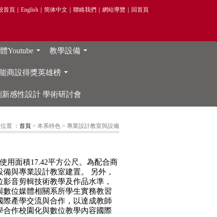
校首頁
｜
English
｜
简体中文
｜
聯絡我們
｜
網站導覽
｜
回首頁
Youtube
教學設備
...
...
能商設得獎英雄榜
...
院 創新感性設計 學術研討會
位置 ：
首頁
> 本系特色
> 專業設計教室與設備
使用面積17.42平方公尺。為配合商
備與專業設計教室建置。 另外，
位影音剪輯技術教學及作品水準，
與數位媒體相關系所學生實務教習
國際產學交流與合作，以達成教師
學合作校園化與數位教學內容國際