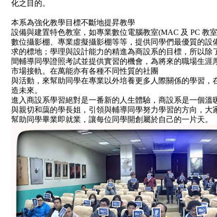
化之目的。
本系為強化教學目標不斷地提昇教學
設備與建置特色教室，如專業數位電腦教室(MAC 及 PC 
數位攝影棚、專業虛擬攝影棚等等，提供同學們最優質的設
求的標地；學理與設計能力的精進為商設系的目標，所以除
間輔導同學證照考試並提供實習的機會，為將來的職場生涯
市場接軌。在萬能亦有各種不同性質的社團
與活動，來幫助同學在專業以外培養更多人際關係的學習，
造未來。
進入商設系學習絕對是一番新的人生體驗，商設系是一個溫
與親切和藹的學長姐，引領與輔導同學努力學習的方向，大
幫助同學畢業即就業，讓每位同學開創屬於自己的一片天。