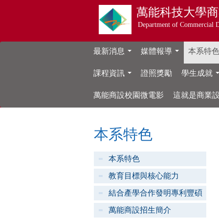
萬能科技大學
商
Department of Commercial 
最新消息
媒體報導
本系特
...
...
課程資訊
證照獎勵
學生成就
...
萬能商設校園微電影
這就是商業
本系特色
本系特色
教育目標與核心能力
結合產學合作發明專利豐碩
萬能商設招生簡介