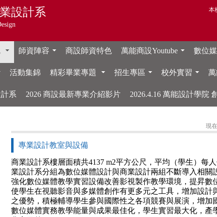
業設計系
本
Design
色
師資陣容
商設師資特色
萬能商設Youtube
數位媒體
...
...
...
活動集錦
精彩畢業專題
招生專區
校外實習
萬
...
...
...
...
設計系
2026 商設最新專業介紹影片
2026.4.16 萬能設計學
現在
專業設計教室與設備
商業設計系樓層面積共4137 m2平方公尺，平均（學生）每人
業設計系分組為數位媒體設計與商業設計兩組不斷導入相關設
強化數位媒體教學實習設備改善影視製作教學環境，提昇數
使學生在視聽影音與多媒體創作有更多元之工具，增加設計
之優勢，積極輔導學生參與國際性之各項競賽與展演，增加
數位媒體實務教學能量與成果最佳化，學生實習最大化，產