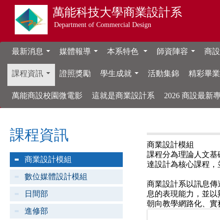
萬能科技大學
商業設計系
Department of Commercial Design
最新消息
媒體報導
本系特色
師資陣容
商設
...
...
...
...
課程資訊
證照獎勵
學生成就
活動集錦
精彩畢
...
...
萬能商設校園微電影
這就是商業設計系
2026 商設最
課程資訊
商業設計模組
課程分為理論人文基
商業設計模組
達設計為核心課程，
數位媒體設計模組
商業設計系以訊息傳
日間部
息的表現能力，並以
朝向教學網路化、實
進修部