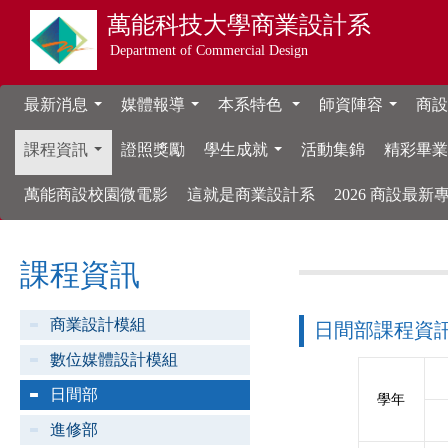
萬能科技大學
商業設計系
Department of Commercial Design
最新消息
媒體報導
本系特色
師資陣容
商設
...
...
...
...
課程資訊
證照獎勵
學生成就
活動集錦
精彩畢
...
...
萬能商設校園微電影
這就是商業設計系
2026 商設最
課程資訊
商業設計模組
日間部課程資
數位媒體設計模組
日間部
學年
進修部