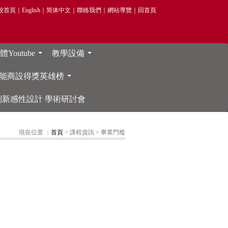
校首頁
｜
English
｜
简体中文
｜
聯絡我們
｜
網站導覽
｜
回首頁
Youtube
教學設備
...
...
能商設得獎英雄榜
...
院 創新感性設計 學術研討會
現在位置 ：
首頁
> 課程資訊
> 畢業門檻