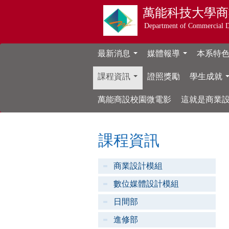
萬能科技大學
商
Department of Commercial 
最新消息
媒體報導
本系特
...
...
課程資訊
證照獎勵
學生成就
...
萬能商設校園微電影
這就是商業
課程資訊
商業設計模組
數位媒體設計模組
日間部
進修部