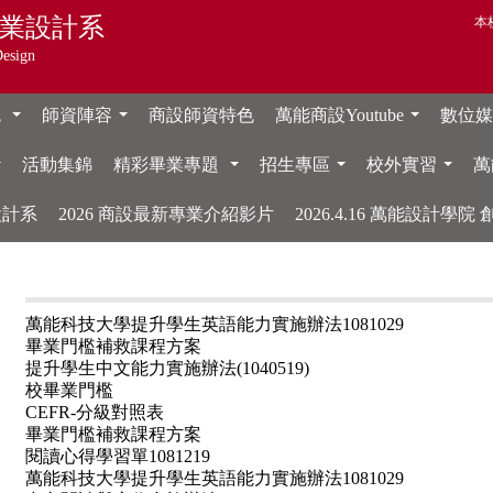
業設計系
本
Design
色
師資陣容
商設師資特色
萬能商設Youtube
數位媒體
...
...
...
活動集錦
精彩畢業專題
招生專區
校外實習
萬
...
...
...
...
設計系
2026 商設最新專業介紹影片
2026.4.16 萬能設計學
萬能科技大學提升學生英語能力實施辦法1081029
畢業門檻補救課程方案
提升學生中文能力實施辦法(1040519)
校畢業門檻
CEFR-分級對照表
畢業門檻補救課程方案
閱讀心得學習單1081219
萬能科技大學提升學生英語能力實施辦法1081029