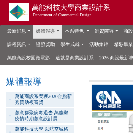
萬能科技大學
商業設計系
Department of Commercial Design
最新消息
媒體報導
本系特色
師資陣容
商設
...
...
...
...
課程資訊
證照獎勵
學生成就
活動集錦
精彩畢
...
...
萬能商設校園微電影
這就是商業設計系
2026 商設最
媒體報導
萬能商設系榮獲2020金點新
秀贊助複審獎
創意群聚病毒退去 萬能辦
疫情時期創意設計展
萬能科技大學 以航空城格