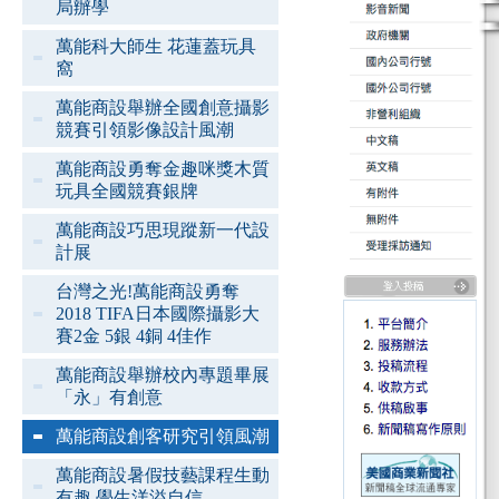
局辦學
萬能科大師生 花蓮蓋玩具
窩
萬能商設舉辦全國創意攝影
競賽引領影像設計風潮
萬能商設勇奪金趣咪獎木質
玩具全國競賽銀牌
萬能商設巧思現蹤新一代設
計展
台灣之光!萬能商設勇奪
2018 TIFA日本國際攝影大
賽2金 5銀 4銅 4佳作
萬能商設舉辦校內專題畢展
「永」有創意
萬能商設創客研究引領風潮
萬能商設暑假技藝課程生動
有趣 學生洋溢自信