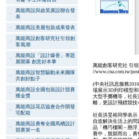
萬能商設與啟英廣設聯合發
表
萬能商設美麗包裝成果發表
萬能商設創客研究社引領創
客風潮
萬能商設「設計爆香」專題
展開幕 創意好本事
萬能創客研究社 引
//www.cna.com.tw/post
萬能商設智慧驅動未來團隊
共創好點子
(中央社訊息服務2016
萬能商設全國包裝設計競賽
場展示3D列印模型
獲金獎
大型手擲機等，社長
離，更設計飛鏢競技
萬能商設花店協會合作開發
宅配箱
社長洪旻裕同學表示
自造解決生活上的問
萬能商設勇奪全國馬槽設計
品「機巧樓閣－懸浮
競賽第一名
賽中，脫穎而出，勇