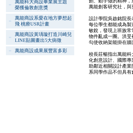
創、動手做的精神，
萬能科大商設畢業展主題
萬能創客研究社，與
榮獲倫敦創意獎
萬能商設系愛在地方夢想起
設計學院吳啟銘院長
飛 桃療USR計畫
每位學生都能成為製造
敏銳，發現上班族常
萬能商設黃瑀璇打造川崎兒
物件亂成一團。洪旻
LINE貼圖畫出5大病徵
勾使收納架能掛在牆
萬能商設成果展豐富多彩
校長莊暢指出萬能科
化創意設計、國際專
助鄰近相關設計產業
系同學作品不但具有