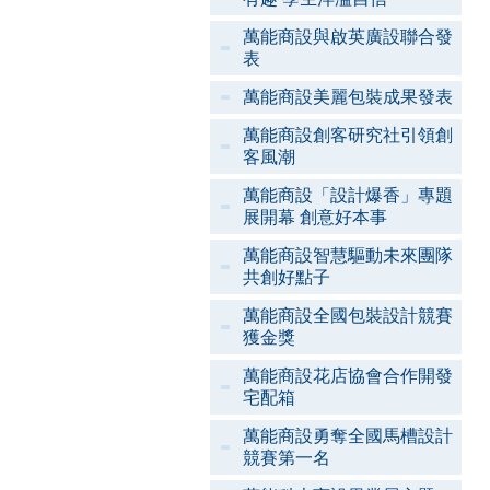
萬能商設與啟英廣設聯合發
表
萬能商設美麗包裝成果發表
萬能商設創客研究社引領創
客風潮
萬能商設「設計爆香」專題
展開幕 創意好本事
萬能商設智慧驅動未來團隊
共創好點子
萬能商設全國包裝設計競賽
獲金獎
萬能商設花店協會合作開發
宅配箱
萬能商設勇奪全國馬槽設計
競賽第一名