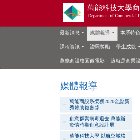
萬能科技大學
商
Department of Commercial 
最新消息
媒體報導
本系特
...
...
課程資訊
證照獎勵
學生成就
...
萬能商設校園微電影
這就是商業
媒體報導
萬能商設系榮獲2020金點新
秀贊助複審獎
創意群聚病毒退去 萬能辦
疫情時期創意設計展
萬能科技大學 以航空城格