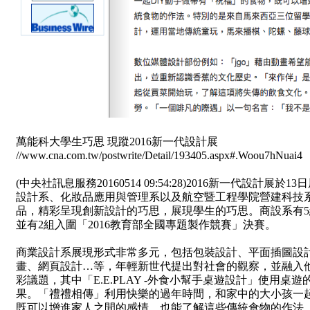
萬能科大學生巧思 現蹤2016新一代設計展
//www.cna.com.tw/postwrite/Detail/193405.aspx#.Woou7hNuai4
(中央社訊息服務20160514 09:54:28)2016新一代設計
設計系、化妝品應用與管理系以及航空暨工程學院營建科技系
品，精彩呈現創新設計的巧思，展現學生的巧思。商設系有5組
並有2組入圍「2016教育部全國專題製作競賽」決賽。
商業設計系展現形式非常多元，包括包裝設計、平面插圖設
畫、網頁設計…等，年輕新世代提出對社會的觀察，並融入
彩議題，其中「E.E.PLAY -外食小幫手桌遊設計」使用
果。「禮禮相傳」利用快樂的過年時間，和家中的大小孩一起
既可以增進家人之間的感情，也能了解這些傳統食物的作法