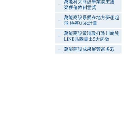
萬能科大商設畢業展主題
榮獲倫敦創意獎
萬能商設系愛在地方夢想起
飛 桃療USR計畫
萬能商設黃瑀璇打造川崎兒
LINE貼圖畫出5大病徵
萬能商設成果展豐富多彩