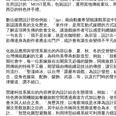
生所設計的「MOST覓馬」包裝設計，運用當地傳統童玩，
西亞的特色伴手禮。
數位媒體設計部份例如：「jgo」藉由動畫希望能讓觀眾從
新認識香蕉的文化歷史。「來作伴」是用互動式媒體的方式
了解這項將失傳的飲食文化。讓遊戲操作者可以感受到總舖
一句名言：「我不是在家，就是在咖啡館」為宗旨，設計出
欲傳達身為創作者應走出門戶，或許會有讓生命變得不平凡
化妝品應用與管理系展出的內容以春、夏、秋、冬的交替變
台灣傳統戲劇的元素，為時尚美學再創新造型。例如：「鼓
期社會中，每一位新嫁娘在出閣當天必備的髮飾，閩南族群
間傳統的特殊手工藝，期望藉由傳統纏花技法的傳授，讓它
尚流行。「聖凜綺冰」以台灣「霹靂布袋戲」為設計發想，
念，從角色服裝、配飾、髮飾、武器…等，以及打鬥時的聲
津樂道、讚不絕口。
營建科技系展出的內容將室內設計結合生態環境，例如：「
特色將休閒機能如餐廳旅館空間透過廊道方式加以整合，使
會水與人結合之美。「身歷其徑」以淹塞湖或是水庫為設計
層次景觀規劃之目的，其中結合吊橋與生態廊道整合為水、
計。「智慧化圓型避難屋」利用球型結構系統可利用重力穩