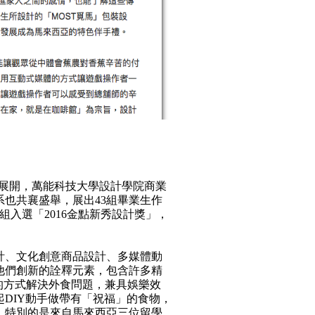
展於13日展開，萬能科技大學設計學院商業
也共襄盛舉，展出43組畢業生作
入選「2016金點新秀設計獎」，
計、文化創意商品設計、多媒體動
他們創新的詮釋元素，包含許多精
桌遊的方式解決外食問題，兼具娛樂效
DIY動手做帶有「祝福」的食物，
。特別的是來自馬來西亞三位留學