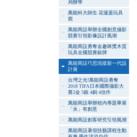
局辦學
萬能科大師生 花蓮蓋玩具
窩
萬能商設舉辦全國創意攝影
競賽引領影像設計風潮
萬能商設勇奪金趣咪獎木質
玩具全國競賽銀牌
萬能商設巧思現蹤新一代設
計展
台灣之光!萬能商設勇奪
2018 TIFA日本國際攝影大
賽2金 5銀 4銅 4佳作
萬能商設舉辦校內專題畢展
「永」有創意
萬能商設創客研究引領風潮
萬能商設暑假技藝課程生動
有趣 學生洋溢自信