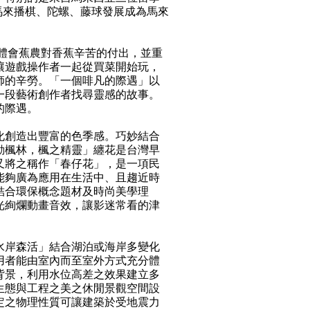
馬來播棋、陀螺、藤球發展成為馬來
中體會蕉農對香蕉辛苦的付出，並重
讓遊戲操作者一起從買菜開始玩，
師的辛勞。「一個啡凡的際遇」以
一段藝術創作者找尋靈感的故事。
的際遇。
化創造出豐富的色季感。巧妙結合
動楓林，楓之精靈」纏花是台灣早
又將之稱作「春仔花」，是一項民
能夠廣為應用在生活中、且趨近時
結合環保概念題材及時尚美學理
光絢爛動畫音效，讓影迷常看的津
水岸森活」結合湖泊或海岸多變化
用者能由室內而至室外方式充分體
背景，利用水位高差之效果建立多
生態與工程之美之休閒景觀空間設
定之物理性質可讓建築於受地震力