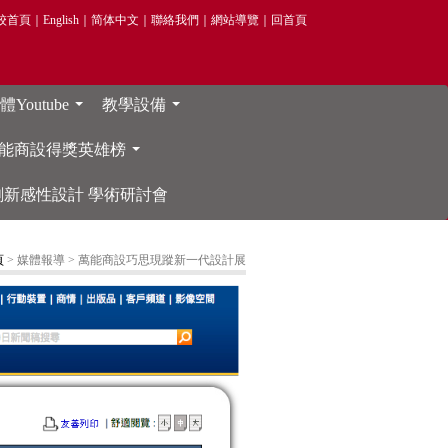
校首頁
｜
English
｜
简体中文
｜
聯絡我們
｜
網站導覽
｜
回首頁
Youtube
教學設備
...
...
能商設得獎英雄榜
...
院 創新感性設計 學術研討會
頁
> 媒體報導
> 萬能商設巧思現蹤新一代設計展