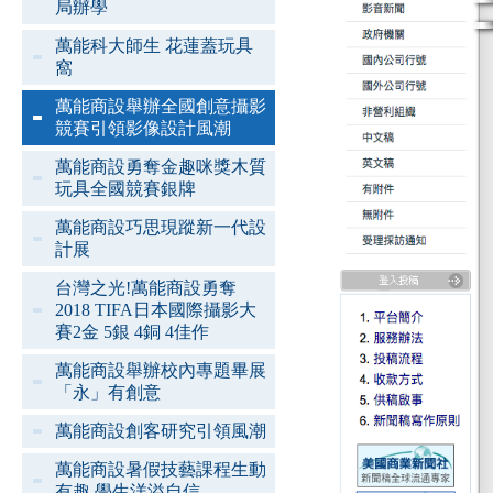
局辦學
萬能科大師生 花蓮蓋玩具
窩
萬能商設舉辦全國創意攝影
競賽引領影像設計風潮
萬能商設勇奪金趣咪獎木質
玩具全國競賽銀牌
萬能商設巧思現蹤新一代設
計展
台灣之光!萬能商設勇奪
2018 TIFA日本國際攝影大
賽2金 5銀 4銅 4佳作
萬能商設舉辦校內專題畢展
「永」有創意
萬能商設創客研究引領風潮
萬能商設暑假技藝課程生動
有趣 學生洋溢自信