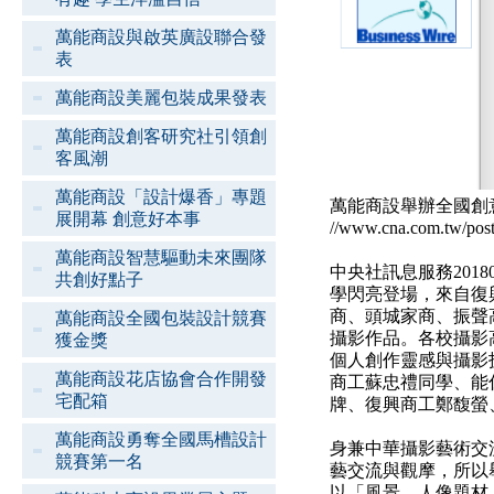
萬能商設與啟英廣設聯合發
表
萬能商設美麗包裝成果發表
萬能商設創客研究社引領創
客風潮
萬能商設「設計爆香」專題
萬能商設舉辦全國創
展開幕 創意好本事
//www.cna.com.tw/pos
萬能商設智慧驅動未來團隊
中央社訊息服務20180
共創好點子
學閃亮登場，來自復
商、頭城家商、振聲
萬能商設全國包裝設計競賽
攝影作品。各校攝影
獲金獎
個人創作靈感與攝影
萬能商設花店協會合作開發
商工蘇忠禮同學、能
宅配箱
牌、復興商工鄭馥螢
萬能商設勇奪全國馬槽設計
身兼中華攝影藝術交
競賽第一名
藝交流與觀摩，所以
以「風景、人像題材