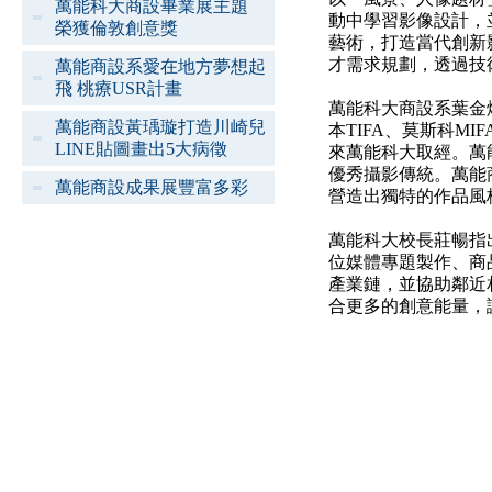
萬能科大商設畢業展主題
動中學習影像設計，
榮獲倫敦創意獎
藝術，打造當代創新
才需求規劃，透過技
萬能商設系愛在地方夢想起
飛 桃療USR計畫
萬能科大商設系葉金
萬能商設黃瑀璇打造川崎兒
本TIFA、莫斯科M
LINE貼圖畫出5大病徵
來萬能科大取經。萬
優秀攝影傳統。萬能
萬能商設成果展豐富多彩
營造出獨特的作品風
萬能科大校長莊暢指
位媒體專題製作、商
產業鏈，並協助鄰近
合更多的創意能量，