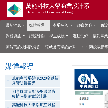
萬能科技大學
商業設計系
Department of Commercial Design
最新消息
媒體報導
本系特色
師資陣容
商設
...
...
...
...
課程資訊
證照獎勵
學生成就
活動集錦
精彩畢
...
...
萬能商設校園微電影
這就是商業設計系
2026 商設最
媒體報導
萬能商設系榮獲2020金點新
秀贊助複審獎
創意群聚病毒退去 萬能辦
疫情時期創意設計展
萬能科技大學 以航空城格