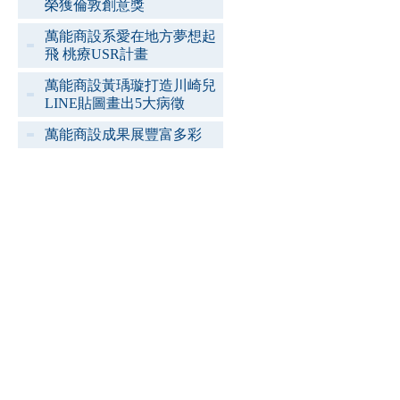
榮獲倫敦創意獎
萬能商設系愛在地方夢想起
飛 桃療USR計畫
萬能商設黃瑀璇打造川崎兒
LINE貼圖畫出5大病徵
萬能商設成果展豐富多彩