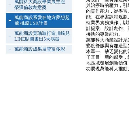
萬能科大商設畢業展主題
與治療時的壓力，引
榮獲倫敦創意獎
的實作能力，從學習
能。在專案課程規劃
萬能商設系愛在地方夢想起
軌業界實務操作，以
飛 桃療USR計畫
計提案、設計創作、
萬能商設黃瑀璇打造川崎兒
接軌的專業能力。
LINE貼圖畫出5大病徵
萬能科大商業設計系
彩度舒服與有趣造型
萬能商設成果展豐富多彩
本單一、缺乏變化的
子耳目一新的感受，
地區域發展創新價值
功展現萬能科大推動