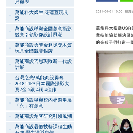
局辦學
萬能科大師生 花蓮蓋玩具
窩
萬能商設舉辦全國創意攝影
競賽引領影像設計風潮
萬能商設勇奪金趣咪獎木質
玩具全國競賽銀牌
萬能商設巧思現蹤新一代設
計展
台灣之光!萬能商設勇奪
2018 TIFA日本國際攝影大
賽2金 5銀 4銅 4佳作
萬能商設舉辦校內專題畢展
「永」有創意
萬能商設創客研究引領風潮
萬能商設暑假技藝課程生動
有趣 學生洋溢自信