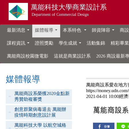
萬能科技大學
商業設計系
Department of Commercial Design
最新消息
媒體報導
本系特色
師資陣容
商設
...
...
...
...
課程資訊
證照獎勵
學生成就
活動集錦
精彩畢
...
...
萬能商設校園微電影
這就是商業設計系
2026 商設最
媒體報導
萬能商設系愛在地方夢
https://money.udn.com
萬能商設系榮獲2020金點新
2021-04-01 10:0
秀贊助複審獎
創意群聚病毒退去 萬能辦
疫情時期創意設計展
萬能科技大學 以航空城格