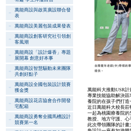
萬能商設與啟英廣設聯合發
表
萬能商設美麗包裝成果發表
萬能商設創客研究社引領創
客風潮
萬能商設「設計爆香」專題
展開幕 創意好本事
萬能商設智慧驅動未來團隊
共創好點子
萬能商設全國包裝設計競賽
萬能科大推動USR
獲金獎
專業技能協助解決區
萬能商設花店協會合作開發
養院的在孩子們打造
宅配箱
近日萬能科大校長莊
一起為桃園療養院的
萬能商設勇奪全國馬槽設計
教授、地方守護、心
競賽第一名
此次帶領團隊的計畫
角設計一座有如遊樂