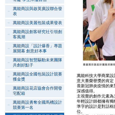
萬能商設與啟英廣設聯合發
表
萬能商設美麗包裝成果發表
萬能商設創客研究社引領創
客風潮
萬能商設「設計爆香」專題
展開幕 創意好本事
萬能商設智慧驅動未來團隊
共創好點子
萬能商設全國包裝設計競賽
萬能科技大學商業設計
獲金獎
意大賽榮譽獎的肯定
畏新冠肺炎疫情的來
萬能商設花店協會合作開發
深感值得。
宅配箱
主視覺的創作元素為
年輕設計師都擁有獨
萬能商設勇奪全國馬槽設計
準字的設計是對話框
競賽第一名
位。