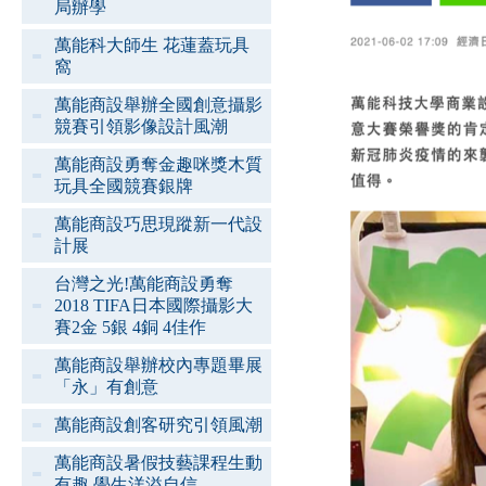
局辦學
萬能科大師生 花蓮蓋玩具
窩
萬能商設舉辦全國創意攝影
競賽引領影像設計風潮
萬能商設勇奪金趣咪獎木質
玩具全國競賽銀牌
萬能商設巧思現蹤新一代設
計展
台灣之光!萬能商設勇奪
2018 TIFA日本國際攝影大
賽2金 5銀 4銅 4佳作
萬能商設舉辦校內專題畢展
「永」有創意
萬能商設創客研究引領風潮
萬能商設暑假技藝課程生動
有趣 學生洋溢自信