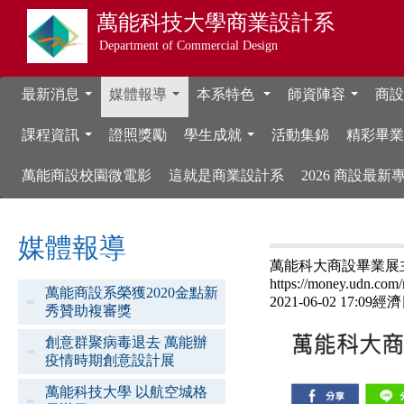
萬能科技大學
商業設計系
Department of Commercial Design
最新消息
媒體報導
本系特色
師資陣容
商設
...
...
...
...
課程資訊
證照獎勵
學生成就
活動集錦
精彩畢
...
...
萬能商設校園微電影
這就是商業設計系
2026 商設最
媒體報導
萬能科大商設畢業展
https://money.udn.com
萬能商設系榮獲2020金點新
2021-06-02 17:0
秀贊助複審獎
創意群聚病毒退去 萬能辦
疫情時期創意設計展
萬能科技大學 以航空城格