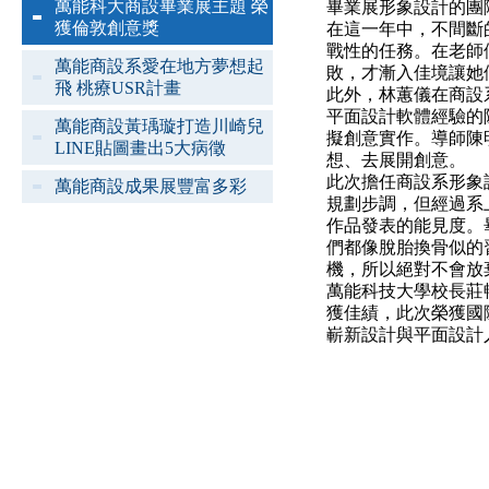
萬能科大商設畢業展主題 榮
畢業展形象設計的團
獲倫敦創意獎
在這一年中，不間斷
戰性的任務。在老師
萬能商設系愛在地方夢想起
敗，才漸入佳境讓她
飛 桃療USR計畫
此外，林蕙儀在商設
平面設計軟體經驗的
萬能商設黃瑀璇打造川崎兒
擬創意實作。導師陳
LINE貼圖畫出5大病徵
想、去展開創意。
此次擔任商設系形象
萬能商設成果展豐富多彩
規劃步調，但經過系
作品發表的能見度。
們都像脫胎換骨似的
機，所以絕對不會放
萬能科技大學校長莊
獲佳績，此次榮獲國
嶄新設計與平面設計