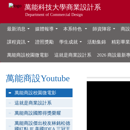
萬能科技大學
商業設計系
Department of Commercial Design
最新消息
媒體報導
本系特色
師資陣容
商設
...
...
...
...
課程資訊
證照獎勵
學生成就
活動集錦
精彩畢
...
...
萬能商設校園微電影
這就是商業設計系
2026 商設最
萬能商設Youtube
萬能商設校園微電影
這就是商業設計系
萬能商設國際得獎榮耀
萬能商設傑出校友林銘松德
國紅點 IF 美國IDEA 三冠王