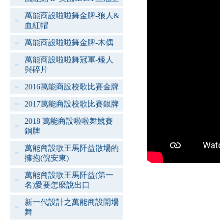
萬能商設啦啦舞金牌-狼人&
血紅帽
萬能商設啦啦舞金牌-木偶
萬能商設啦啦舞冠軍-矮人
與碎片
2016萬能商設校歌比賽金牌
2017萬能商設校歌比賽銀牌
2018 萬能商設啦啦舞競賽
銅牌
萬能商設歌王馬阡益散場的
擁抱(倪安東)
萬能商設歌王馬阡益(第一
名)愛要怎麼說出口
新一代設計之萬能商設開場
舞