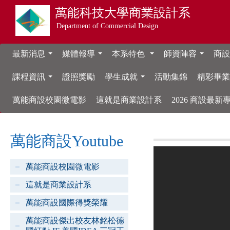
萬能科技大學
商業設計系
Department of Commercial Design
最新消息
媒體報導
本系特色
師資陣容
商設
...
...
...
...
課程資訊
證照獎勵
學生成就
活動集錦
精彩畢
...
...
萬能商設校園微電影
這就是商業設計系
2026 商設最
萬能商設Youtube
萬能商設校園微電影
這就是商業設計系
萬能商設國際得獎榮耀
萬能商設傑出校友林銘松德