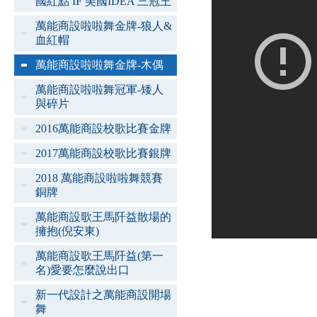
國紅點 IF 美國IDEA 三冠王
萬能商設啦啦舞金牌-狼人&
血紅帽
萬能商設啦啦舞金牌-木偶
萬能商設啦啦舞冠軍-矮人
與碎片
2016萬能商設校歌比賽金牌
2017萬能商設校歌比賽銀牌
2018 萬能商設啦啦舞競賽
銅牌
萬能商設歌王馬阡益散場的
擁抱(倪安東)
萬能商設歌王馬阡益(第一
名)愛要怎麼說出口
新一代設計之萬能商設開場
舞