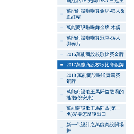
國紅點 IF 美國IDEA 三冠王
萬能商設啦啦舞金牌-狼人&
血紅帽
萬能商設啦啦舞金牌-木偶
萬能商設啦啦舞冠軍-矮人
與碎片
2016萬能商設校歌比賽金牌
2017萬能商設校歌比賽銀牌
2018 萬能商設啦啦舞競賽
銅牌
萬能商設歌王馬阡益散場的
擁抱(倪安東)
萬能商設歌王馬阡益(第一
名)愛要怎麼說出口
新一代設計之萬能商設開場
舞