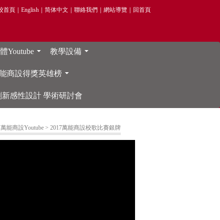
校首頁
｜
English
｜
简体中文
｜
聯絡我們
｜
網站導覽
｜
回首頁
Youtube
教學設備
...
...
能商設得獎英雄榜
...
院 創新感性設計 學術研討會
 萬能商設Youtube
> 2017萬能商設校歌比賽銀牌