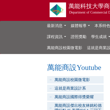
萬能科技大學
商
Department of Commercial 
最新消息
媒體報導
本系特
...
...
課程資訊
證照獎勵
學生成就
...
萬能商設校園微電影
這就是商業
萬能商設Youtube
萬能商設校園微電影
這就是商業設計系
萬能商設國際得獎榮耀
萬能商設傑出校友林銘松德