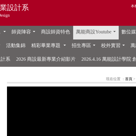
業設計系
本
Design
色
師資陣容
商設師資特色
萬能商設Youtube
數位媒體
...
...
...
活動集錦
精彩畢業專題
招生專區
校外實習
萬
...
...
...
...
設計系
2026 商設最新專業介紹影片
2026.4.16 萬能設計學
現在位置 ：
首頁
>