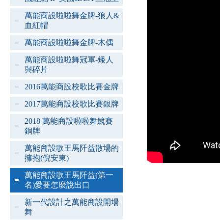
萬能商設啦啦舞金牌-狼人&
血紅帽
萬能商設啦啦舞金牌-木偶
萬能商設啦啦舞冠軍-矮人
與碎片
2016萬能商設校歌比賽金牌
2017萬能商設校歌比賽銀牌
2018 萬能商設啦啦舞競賽
銅牌
萬能商設歌王馬阡益散場的
擁抱(倪安東)
萬能商設歌王馬阡益(第一
名)愛要怎麼說出口
新一代設計之萬能商設開場
舞