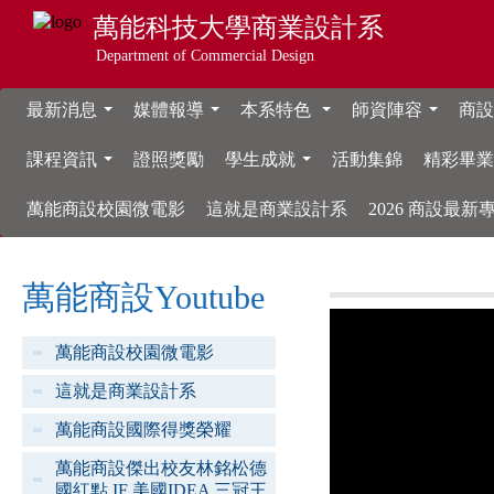
萬能科技大學
商業設計系
Department of Commercial Design
最新消息
媒體報導
本系特色
師資陣容
商設
...
...
...
...
課程資訊
證照獎勵
學生成就
活動集錦
精彩畢
...
...
萬能商設校園微電影
這就是商業設計系
2026 商設最
萬能商設Youtube
萬能商設校園微電影
這就是商業設計系
萬能商設國際得獎榮耀
萬能商設傑出校友林銘松德
國紅點 IF 美國IDEA 三冠王