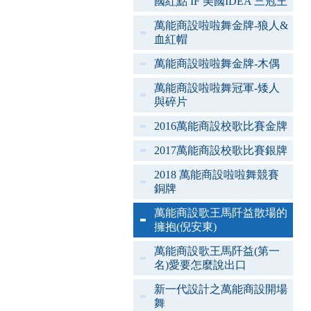
國紅點 IF 美國IDEA 三冠王
萬能商設啦啦舞金牌-狼人&
血紅帽
萬能商設啦啦舞金牌-木偶
萬能商設啦啦舞冠軍-矮人
與碎片
2016萬能商設校歌比賽金牌
2017萬能商設校歌比賽銀牌
2018 萬能商設啦啦舞競賽
銅牌
萬能商設歌王馬阡益散場的
擁抱(倪安東)
萬能商設歌王馬阡益(第一
名)愛要怎麼說出口
新一代設計之萬能商設開場
舞