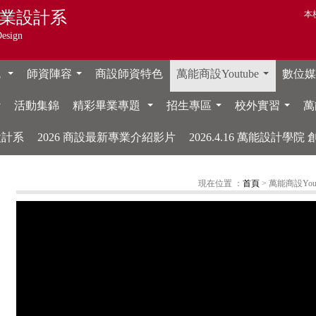
業設計系
本
Design
色
師資陣容
商設師資特色
萬能商設Youtube
數位媒體
...
...
...
活動集錦
精彩畢業專題
招生專區
校外實習
萬
...
...
...
...
設計系
2026 商設最新專業介紹影片
2026.4.16 萬能設計學
現在位置 ：
首頁
> 萬能商設Yout