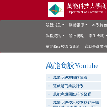
萬能科技大學
商
Department of Commercial 
最新消息
媒體報導
本系特
...
...
課程資訊
證照獎勵
學生成就
...
萬能商設校園微電影
這就是商業
萬能商設Youtube
萬能商設校園微電影
這就是商業設計系
萬能商設國際得獎榮耀
萬能商設傑出校友林銘松德