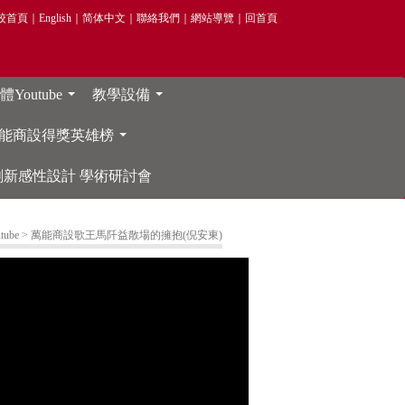
校首頁
｜
English
｜
简体中文
｜
聯絡我們
｜
網站導覽
｜
回首頁
Youtube
教學設備
...
...
能商設得獎英雄榜
...
院 創新感性設計 學術研討會
ube
> 萬能商設歌王馬阡益散場的擁抱(倪安東)