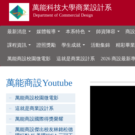
萬能科技大學
商業設計系
Department of Commercial Design
最新消息
媒體報導
本系特色
師資陣容
商設
...
...
...
...
課程資訊
證照獎勵
學生成就
活動集錦
精彩畢
...
...
萬能商設校園微電影
這就是商業設計系
2026 商設最
萬能商設Youtube
萬能商設校園微電影
這就是商業設計系
萬能商設國際得獎榮耀
萬能商設傑出校友林銘松德