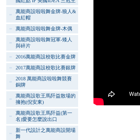
國紅點 IF 美國IDEA 三冠王
萬能商設啦啦舞金牌-狼人&
血紅帽
萬能商設啦啦舞金牌-木偶
萬能商設啦啦舞冠軍-矮人
與碎片
2016萬能商設校歌比賽金牌
2017萬能商設校歌比賽銀牌
2018 萬能商設啦啦舞競賽
銅牌
萬能商設歌王馬阡益散場的
擁抱(倪安東)
萬能商設歌王馬阡益(第一
名)愛要怎麼說出口
新一代設計之萬能商設開場
舞