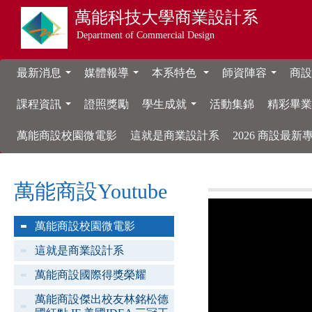
萬能科技大學
商業設計系
Department of Commercial Design
最新消息
媒體報導
本系特色
師資陣容
商設
...
...
...
...
課程資訊
證照獎勵
學生成就
活動集錦
精彩畢
...
...
萬能商設校園微電影
這就是商業設計系
2026 商設最
萬能商設Youtube
萬能商設校園微電影
這就是商業設計系
萬能商設國際得獎榮耀
萬能商設傑出校友林銘松德