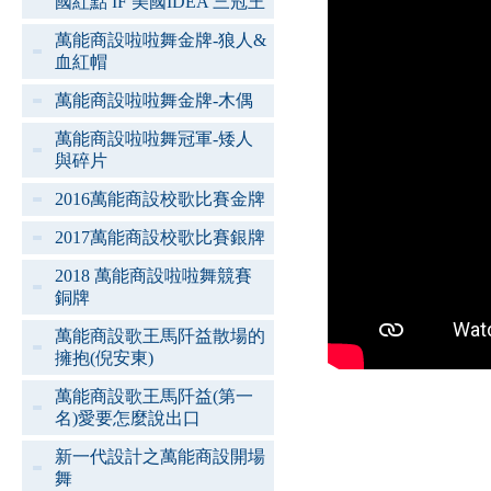
國紅點 IF 美國IDEA 三冠王
萬能商設啦啦舞金牌-狼人&
血紅帽
萬能商設啦啦舞金牌-木偶
萬能商設啦啦舞冠軍-矮人
與碎片
2016萬能商設校歌比賽金牌
2017萬能商設校歌比賽銀牌
2018 萬能商設啦啦舞競賽
銅牌
萬能商設歌王馬阡益散場的
擁抱(倪安東)
萬能商設歌王馬阡益(第一
名)愛要怎麼說出口
新一代設計之萬能商設開場
舞