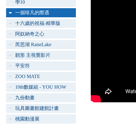
學10
一個啡凡的際遇
十六歲的祝福-精華版
阿奴納奇之心
芮思湖 RaiseLake
韌形 主視覺影片
平安符
ZOO MATE
10th數媒組 - YOU HOW
九份動畫
玩具圖書館建館計畫
桃園動漫展