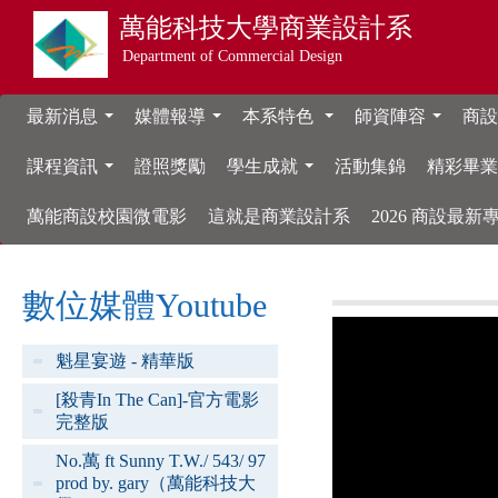
萬能科技大學
商業設計系
Department of Commercial Design
最新消息
媒體報導
本系特色
師資陣容
商設
...
...
...
...
課程資訊
證照獎勵
學生成就
活動集錦
精彩畢
...
...
萬能商設校園微電影
這就是商業設計系
2026 商設最
數位媒體Youtube
魁星宴遊 - 精華版
[殺青In The Can]-官方電影
完整版
No.萬 ft Sunny T.W./ 543/ 97
prod by. gary（萬能科技大