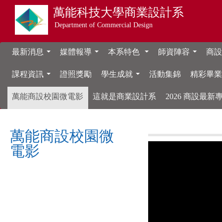
萬能科技大學
商業設計系
Department of Commercial Design
最新消息
媒體報導
本系特色
師資陣容
商設
...
...
...
...
課程資訊
證照獎勵
學生成就
活動集錦
精彩畢
...
...
萬能商設校園微電影
這就是商業設計系
2026 商設最
萬能商設校園微
電影