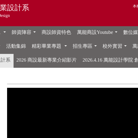
業設計系
本
Design
色
師資陣容
商設師資特色
萬能商設Youtube
數位媒體
...
...
...
活動集錦
精彩畢業專題
招生專區
校外實習
萬
...
...
...
...
設計系
2026 商設最新專業介紹影片
2026.4.16 萬能設計學