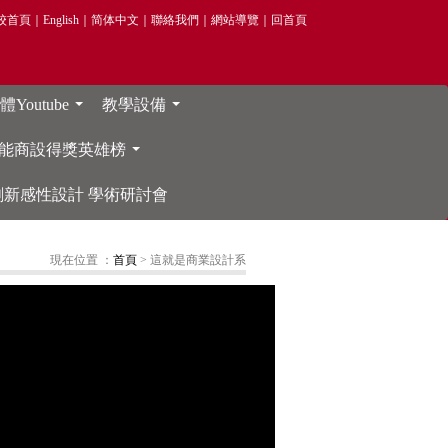
校首頁
｜
English
｜
简体中文
｜
聯絡我們
｜
網站導覽
｜
回首頁
Youtube
教學設備
...
...
能商設得獎英雄榜
...
院 創新感性設計 學術研討會
現在位置 ：
首頁
> 這就是商業設計系