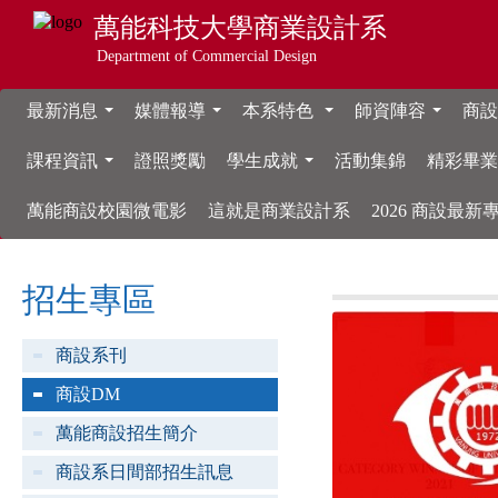
萬能科技大學
商業設計系
Department of Commercial Design
最新消息
媒體報導
本系特色
師資陣容
商設
...
...
...
...
課程資訊
證照獎勵
學生成就
活動集錦
精彩畢
...
...
萬能商設校園微電影
這就是商業設計系
2026 商設最
招生專區
商設系刊
商設DM
萬能商設招生簡介
商設系日間部招生訊息