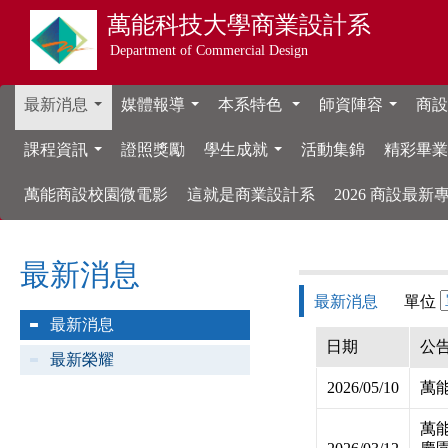
萬能科技大學
商業設計系
Department of Commercial Design
最新消息
媒體報導
本系特色
師資陣容
商設
...
...
...
...
課程資訊
證照獎勵
學生成就
活動集錦
精彩畢
...
...
萬能商設校園微電影
這就是商業設計系
2026 商設最
最新消息
最新消息
單位
最新消息
日期
公
最新榮耀
2026/05/10
萬
萬