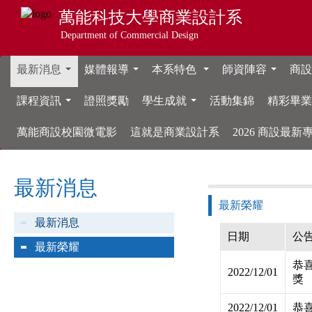
萬能科技大學
商業設計系
Department of Commercial Design
最新消息
媒體報導
本系特色
師資陣容
商設
...
...
...
...
課程資訊
證照獎勵
學生成就
活動集錦
精彩畢
...
...
萬能商設校園微電影
這就是商業設計系
2026 商設最
最新消息
最新榮耀
最新消息
日期
公
最新榮耀
恭喜
2022/12/01
獎
2022/12/01
恭喜