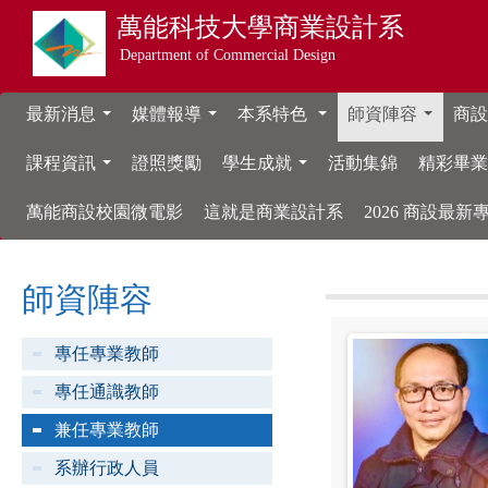
萬能科技大學
商業設計系
Department of Commercial Design
最新消息
媒體報導
本系特色
師資陣容
商設
...
...
...
...
課程資訊
證照獎勵
學生成就
活動集錦
精彩畢
...
...
萬能商設校園微電影
這就是商業設計系
2026 商設最
師資陣容
專任專業教師
專任通識教師
兼任專業教師
系辦行政人員