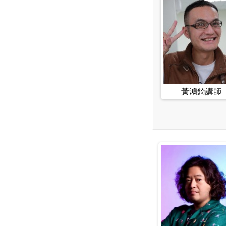
黃鴻錡講師