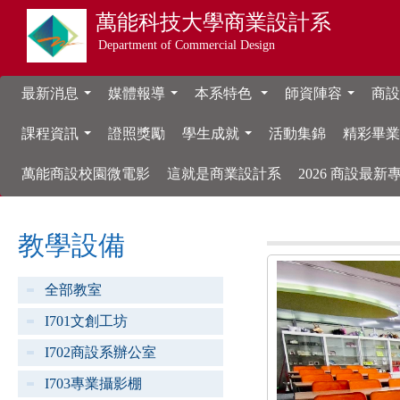
萬能科技大學
商業設計系
Department of Commercial Design
最新消息
媒體報導
本系特色
師資陣容
商設
...
...
...
...
課程資訊
證照獎勵
學生成就
活動集錦
精彩畢
...
...
萬能商設校園微電影
這就是商業設計系
2026 商設最
教學設備
全部教室
I701文創工坊
I702商設系辦公室
I703專業攝影棚