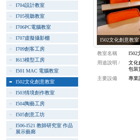
I704設計教室
I705視聽教室
I706PC電腦教室
I707虛擬攝影棚
I502文化創意教室 [ 
I709創客工房
教室名稱
I5
I613模型工房
用途說明 /
文化
包裝
I501 MAC 電腦教室
主要設備
專業
I502文化創意教室
I503情境創作教室
I504陶藝工房
I505創意工坊
I506-I521 教師研究室 作品
展示藝廊