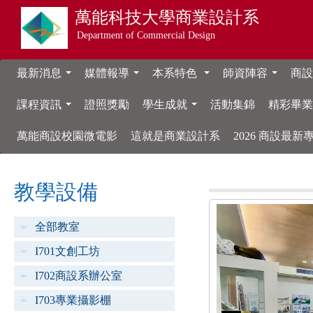
萬能科技大學
商業設計系
Department of Commercial Design
最新消息
媒體報導
本系特色
師資陣容
商設
...
...
...
...
課程資訊
證照獎勵
學生成就
活動集錦
精彩畢
...
...
萬能商設校園微電影
這就是商業設計系
2026 商設最
教學設備
全部教室
I701文創工坊
I702商設系辦公室
I703專業攝影棚