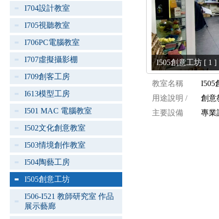
I704設計教室
I705視聽教室
I706PC電腦教室
I707虛擬攝影棚
I505創意工坊 [ 1 ]
I709創客工房
教室名稱
I50
I613模型工房
用途說明 /
創意
I501 MAC 電腦教室
主要設備
專業
I502文化創意教室
I503情境創作教室
I504陶藝工房
I505創意工坊
I506-I521 教師研究室 作品
展示藝廊