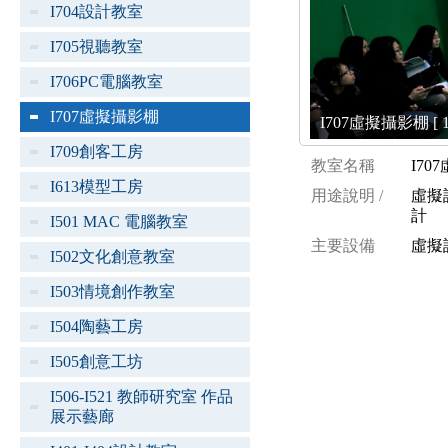
I704設計教室
I705視聽教室
I706PC電腦教室
I707虛擬攝影棚
I707虛擬攝影棚 [ 1
I709創客工房
教室名稱
I70
I613模型工房
用途說明 /
虛擬
計
I501 MAC 電腦教室
主要設備
虛擬
I502文化創意教室
I503情境創作教室
I504陶藝工房
I505創意工坊
I506-I521 教師研究室 作品
展示藝廊