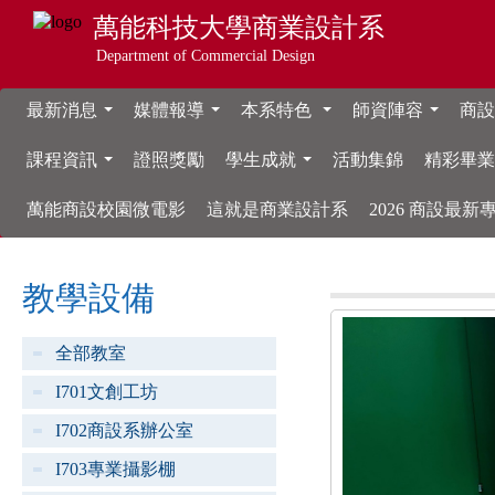
萬能科技大學
商業設計系
Department of Commercial Design
最新消息
媒體報導
本系特色
師資陣容
商設
...
...
...
...
課程資訊
證照獎勵
學生成就
活動集錦
精彩畢
...
...
萬能商設校園微電影
這就是商業設計系
2026 商設最
教學設備
全部教室
I701文創工坊
I702商設系辦公室
I703專業攝影棚